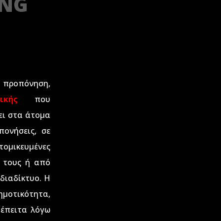
ING
ή προπόνηση,
στικής
που
ει στα άτομα
ονήσεις, σε
μικευμένες
 τους ή από
διαδίκτυο. Η
ημοτικότητα,
τέπειτα λόγω