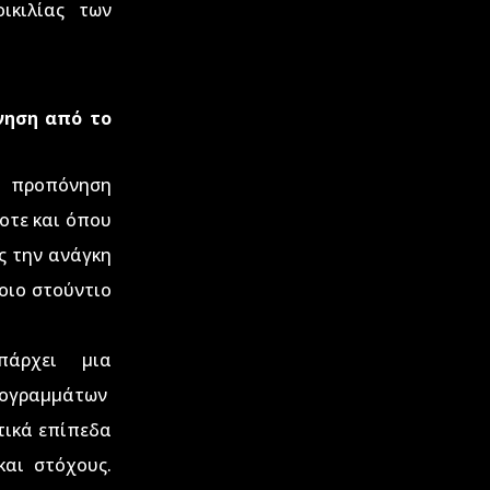
οικιλίας των
νηση από το
 προπόνηση
οτε και όπου
ς την ανάγκη
οιο στούντιο
άρχει μια
ρογραμμάτων
τικά επίπεδα
και στόχους.